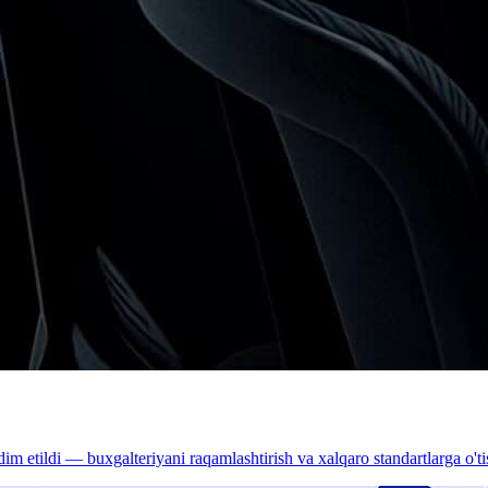
dim etildi — buxgalteriyani raqamlashtirish va xalqaro standartlarga o'