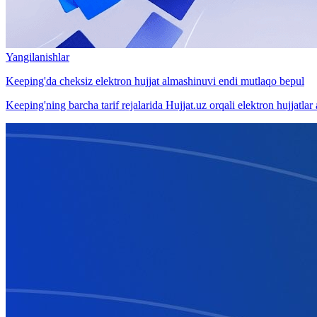
Yangilanishlar
Keeping'da cheksiz elektron hujjat almashinuvi endi mutlaqo bepul
Keeping'ning barcha tarif rejalarida Hujjat.uz orqali elektron hujjatlar