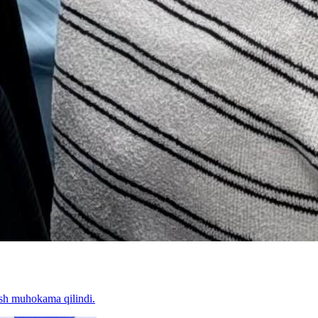
tish muhokama qilindi.