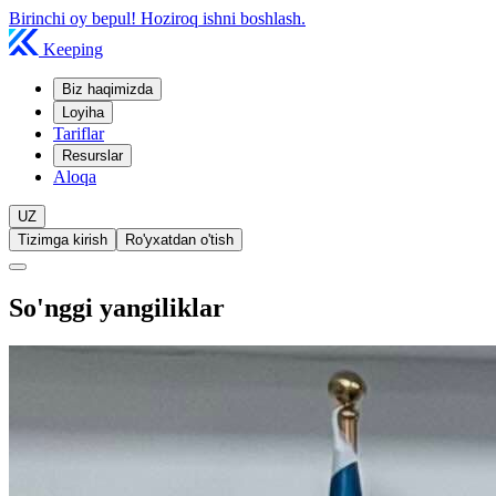
Birinchi oy bepul! Hoziroq ishni boshlash.
Keeping
Biz haqimizda
Loyiha
Tariflar
Resurslar
Aloqa
UZ
Tizimga kirish
Ro'yxatdan o'tish
So'nggi yangiliklar