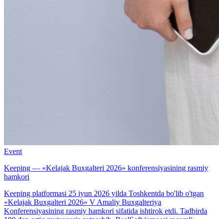
Event
Keeping — «Kelajak Buxgalteri 2026» konferensiyasining rasmiy
hamkori
Keeping platformasi 25 iyun 2026 yilda Toshkentda bo'lib o'tgan
«Kelajak Buxgalteri 2026» V Amaliy Buxgalteriya
Konferensiyasining rasmiy hamkori sifatida ishtirok etdi. Tadbirda