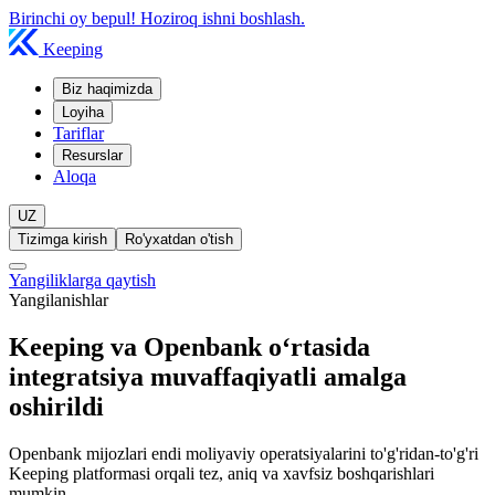
Birinchi oy bepul! Hoziroq ishni boshlash.
Keeping
Biz haqimizda
Loyiha
Tariflar
Resurslar
Aloqa
UZ
Tizimga kirish
Ro'yxatdan o'tish
Yangiliklarga qaytish
Yangilanishlar
Keeping va Openbank oʻrtasida
integratsiya muvaffaqiyatli amalga
oshirildi
Openbank mijozlari endi moliyaviy operatsiyalarini to'g'ridan-to'g'ri
Keeping platformasi orqali tez, aniq va xavfsiz boshqarishlari
mumkin.