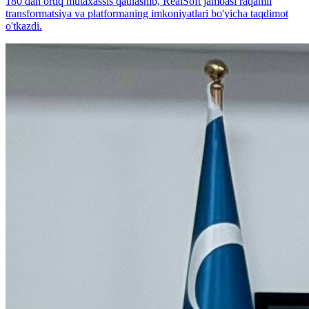
180 dan ortiq mutaxassis qatnashib, RealSoft jamoasi raqamli
transformatsiya va platformaning imkoniyatlari bo'yicha taqdimot
o'tkazdi.