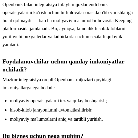
Openbank bilan integratsiya tufayli mijozlar endi bank
operatsiyalarini ko'rish uchun turli ilovalar orasida o'tib yurishlariga
hojat qolmaydi — barcha moliyaviy ma'lumotlar bevosita Keeping
platformasida jamlanadi. Bu, ayniqsa, kundalik hisob-kitoblarni
yurituvchi buxgalterlar va tadbirkorlar uchun sezilarli qulaylik
yaratadi.
Foydalanuvchilar uchun qanday imkoniyatlar
ochiladi?
Mazkur integratsiya orqali Openbank mijozlari quyidagi
imkoniyatlarga ega bo'ladi:
moliyaviy operatsiyalarni tez va qulay boshqarish;
hisob-kitob jarayonlarini avtomatlashtirish;
moliyaviy ma'lumotlarni aniq va tartibli yuritish.
Bu biznes uchun nega muhim?