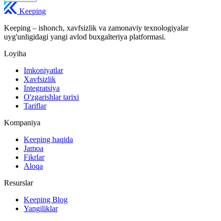
Keeping
Keeping – ishonch, xavfsizlik va zamonaviy texnologiyalar
uyg'unligidagi yangi avlod buxgalteriya platformasi.
Loyiha
Imkoniyatlar
Xavfsizlik
Integratsiya
O'zgarishlar tarixi
Tariflar
Kompaniya
Keeping haqida
Jamoa
Fikrlar
Aloqa
Resurslar
Keeping Blog
Yangiliklar