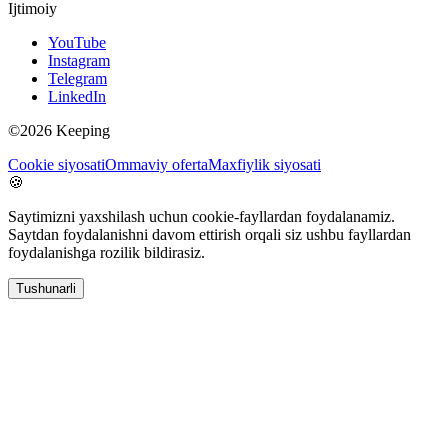
Ijtimoiy
YouTube
Instagram
Telegram
LinkedIn
©2026 Keeping
Cookie siyosati
Ommaviy oferta
Maxfiylik siyosati
🍪
Saytimizni yaxshilash uchun cookie-fayllardan foydalanamiz.
Saytdan foydalanishni davom ettirish orqali siz ushbu fayllardan
foydalanishga rozilik bildirasiz.
Tushunarli