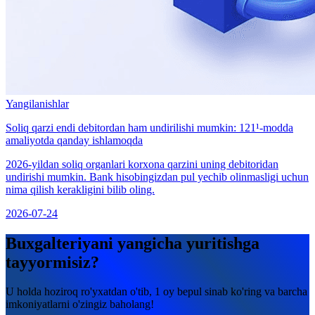
Yangilanishlar
Soliq qarzi endi debitordan ham undirilishi mumkin: 121¹-modda
amaliyotda qanday ishlamoqda
2026-yildan soliq organlari korxona qarzini uning debitoridan
undirishi mumkin. Bank hisobingizdan pul yechib olinmasligi uchun
nima qilish kerakligini bilib oling.
2026-07-24
Buxgalteriyani yangicha yuritishga
tayyormisiz?
U holda hoziroq ro'yxatdan o'tib, 1 oy bepul sinab ko'ring va barcha
imkoniyatlarni o'zingiz baholang!