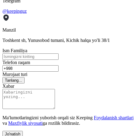
Telegram
@keepinguz
Manzil
Toshkent sh, Yunusobod tumani, Kichik halqa yo'li 38/1
Ism Familiya
Telefon raqam
Murojaat turi
Tanlang...
Xabar
Ma'lumotlaringizni yuborish orqali siz Keeping
Foydalanish shartlari
va
Maxfiylik siyosati
ga rozilik bildirasiz.
Jo'natish