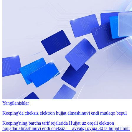
Yangilanishlar
Keeping'da cheksiz elektron hujjat almashinuvi endi mutlaqo bepul
Keeping'ning barcha tarif rejalarida Hujjat.uz orqali elektron
hujjatlar almashinuvi endi cheksiz — avvalgi oyiga 30 ta hujjat limiti