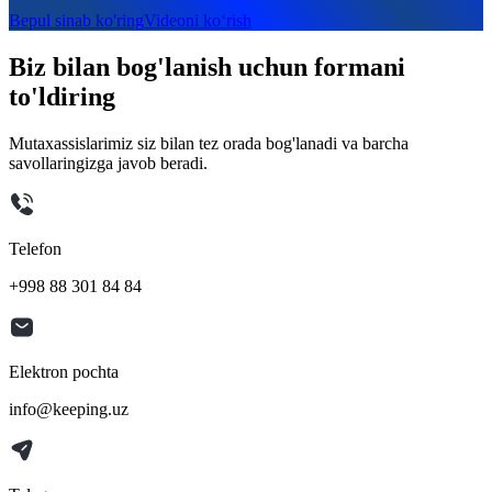
Bepul sinab ko'ring
Videoni ko‘rish
Biz bilan bog'lanish uchun formani
to'ldiring
Mutaxassislarimiz siz bilan tez orada bog'lanadi va barcha
savollaringizga javob beradi.
Telefon
+998 88 301 84 84
Elektron pochta
info@keeping.uz