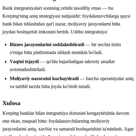
Bank integratsiyalari sonining ortishi tasodifiy emas — bu
Keeping'ning aniq strategiyasi natijasidir: foydalanuvchilarga qaysi
bank bilan ishlashidan qat'i nazar, moliyaviy jarayonlarni bitta
joydan boshqarish imkonini berish. Ushbu integratsiya:
Biznes jarayonlarini soddalashtiradi
— bir nechta tizim
o'rniga bitta platformada ishlash mumkin bo'ladi.
Vaqtni tejaydi
— qo'lda bajariladigan takroriy amallar
avtomatlashtiriladi.
Moliyaviy nazoratni kuchaytiradi
— barcha operatsiyalar aniq
va tartibli tarzda bitta joyda ko'rinib turadi.
Xulosa
Keeping banklar bilan integratsiya doirasini kengaytirishda davom
etar ekan, maqsad bitta: foydalanuvchilarning moliyaviy
jarayonlarini aniq, xavfsiz va samarali boshqarishini ta'minlash. Agar