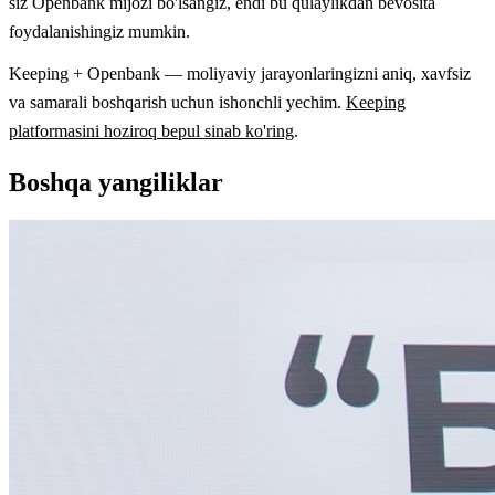
siz Openbank mijozi bo'lsangiz, endi bu qulaylikdan bevosita
foydalanishingiz mumkin.
Keeping + Openbank — moliyaviy jarayonlaringizni aniq, xavfsiz
va samarali boshqarish uchun ishonchli yechim.
Keeping
platformasini hoziroq bepul sinab ko'ring
.
Boshqa yangiliklar