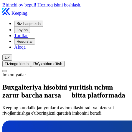
Birinchi oy bepul! Hoziroq ishni boshlash.
Keeping
Biz haqimizda
Loyiha
Tariflar
Resurslar
Aloqa
UZ
Tizimga kirish
Ro'yxatdan o'tish
Imkoniyatlar
Buxgalteriya hisobini yuritish uchun
zarur barcha narsa — bitta platformada
Keeping kundalik jarayonlarni avtomatlashtiradi va biznesni
rivojlantirishga e'tiboringizni qaratish imkonini beradi