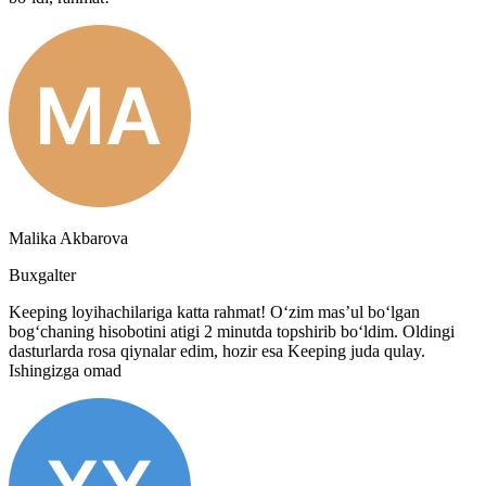
Malika Akbarova
Buxgalter
Keeping loyihachilariga katta rahmat! O‘zim mas’ul bo‘lgan
bog‘chaning hisobotini atigi 2 minutda topshirib bo‘ldim. Oldingi
dasturlarda rosa qiynalar edim, hozir esa Keeping juda qulay.
Ishingizga omad