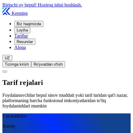
Birinchi oy bepul! Hoziroq ishni boshlash.
Keeping
Biz haqimizda
Loyiha
Tariflar
Resurslar
Aloqa
UZ
Tizimga kirish
Ro'yxatdan o'tish
Tarif rejalari
Foydalanuvchilar bepul sinov muddati yoki tarif turidan qat'i nazar,
platformaning barcha funksional imkoniyatlaridan to'liq
foydalanishlari mumkin
1 ta tashkilot
Asosiy