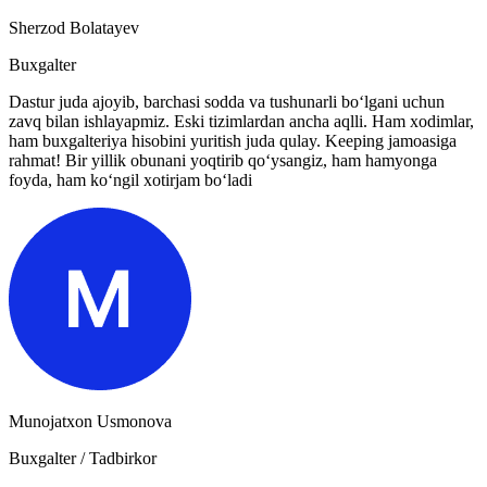
Sherzod Bolatayev
Buxgalter
Dastur juda ajoyib, barchasi sodda va tushunarli bo‘lgani uchun
zavq bilan ishlayapmiz. Eski tizimlardan ancha aqlli. Ham xodimlar,
ham buxgalteriya hisobini yuritish juda qulay. Keeping jamoasiga
rahmat! Bir yillik obunani yoqtirib qo‘ysangiz, ham hamyonga
foyda, ham ko‘ngil xotirjam bo‘ladi
Munojatxon Usmonova
Buxgalter / Tadbirkor