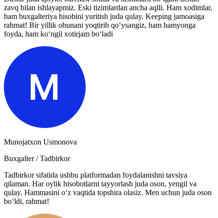
zavq bilan ishlayapmiz. Eski tizimlardan ancha aqlli. Ham xodimlar,
ham buxgalteriya hisobini yuritish juda qulay. Keeping jamoasiga
rahmat! Bir yillik obunani yoqtirib qo‘ysangiz, ham hamyonga
foyda, ham ko‘ngil xotirjam bo‘ladi
Munojatxon Usmonova
Buxgalter / Tadbirkor
Tadbirkor sifatida ushbu platformadan foydalanishni tavsiya
qilaman. Har oylik hisobotlarni tayyorlash juda oson, yengil va
qulay. Hammasini o‘z vaqtida topshira olasiz. Men uchun juda oson
bo‘ldi, rahmat!