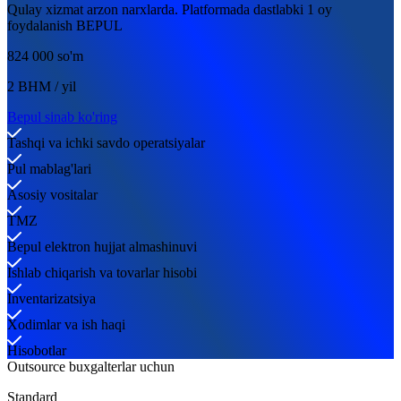
Qulay xizmat arzon narxlarda. Platformada dastlabki 1 oy
foydalanish BEPUL
824 000 so'm
2 BHM / yil
Bepul sinab ko'ring
Tashqi va ichki savdo operatsiyalar
Pul mablag'lari
Asosiy vositalar
TMZ
Bepul elektron hujjat almashinuvi
Ishlab chiqarish va tovarlar hisobi
Inventarizatsiya
Xodimlar va ish haqi
Hisobotlar
Outsource buxgalterlar uchun
Standard