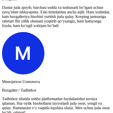
Dastur juda ajoyib, barchasi sodda va tushunarli bo‘lgani uchun
zavq bilan ishlayapmiz. Eski tizimlardan ancha aqlli. Ham xodimlar,
ham buxgalteriya hisobini yuritish juda qulay. Keeping jamoasiga
rahmat! Bir yillik obunani yoqtirib qo‘ysangiz, ham hamyonga
foyda, ham ko‘ngil xotirjam bo‘ladi
Munojatxon Usmonova
Buxgalter / Tadbirkor
Tadbirkor sifatida ushbu platformadan foydalanishni tavsiya
qilaman. Har oylik hisobotlarni tayyorlash juda oson, yengil va
qulay. Hammasini o‘z vaqtida topshira olasiz. Men uchun juda oson
bo‘ldi, rahmat!