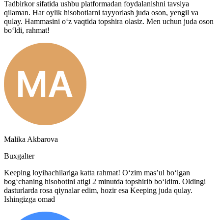
Tadbirkor sifatida ushbu platformadan foydalanishni tavsiya
qilaman. Har oylik hisobotlarni tayyorlash juda oson, yengil va
qulay. Hammasini o‘z vaqtida topshira olasiz. Men uchun juda oson
bo‘ldi, rahmat!
Malika Akbarova
Buxgalter
Keeping loyihachilariga katta rahmat! O‘zim mas’ul bo‘lgan
bog‘chaning hisobotini atigi 2 minutda topshirib bo‘ldim. Oldingi
dasturlarda rosa qiynalar edim, hozir esa Keeping juda qulay.
Ishingizga omad