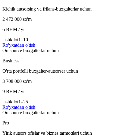
Kichik autsorsing va frilans-buxgalterlar uchun
2 472 000 so'm
6 BHM / yil
tashkilot
1–10
Ro'yxatdan o'tish
Outsource buxgalterlar uchun
Business
O'rta portfelli buxgalter-autsorser uchun
3 708 000 so'm
9 BHM / yil
tashkilot
1–25
Ro'yxatdan o'tish
Outsource buxgalterlar uchun
Pro
Yirik autsors ofislar va biznes tarmoqlari uchun