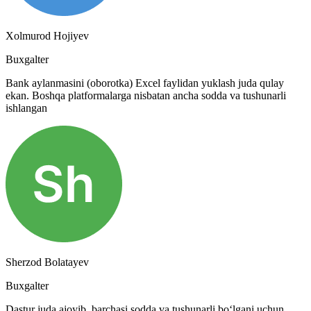
Xolmurod Hojiyev
Buxgalter
Bank aylanmasini (oborotka) Excel faylidan yuklash juda qulay
ekan. Boshqa platformalarga nisbatan ancha sodda va tushunarli
ishlangan
Sherzod Bolatayev
Buxgalter
Dastur juda ajoyib, barchasi sodda va tushunarli bo‘lgani uchun