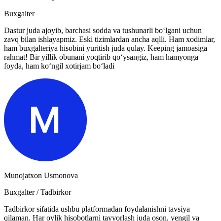
Buxgalter
Dastur juda ajoyib, barchasi sodda va tushunarli bo‘lgani uchun
zavq bilan ishlayapmiz. Eski tizimlardan ancha aqlli. Ham xodimlar,
ham buxgalteriya hisobini yuritish juda qulay. Keeping jamoasiga
rahmat! Bir yillik obunani yoqtirib qo‘ysangiz, ham hamyonga
foyda, ham ko‘ngil xotirjam bo‘ladi
Munojatxon Usmonova
Buxgalter / Tadbirkor
Tadbirkor sifatida ushbu platformadan foydalanishni tavsiya
qilaman. Har oylik hisobotlarni tayyorlash juda oson, yengil va