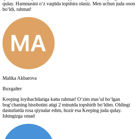
qulay. Hammasini o‘z vaqtida topshira olasiz. Men uchun juda oson
bo‘ldi, rahmat!
Malika Akbarova
Buxgalter
Keeping loyihachilariga katta rahmat! O‘zim mas’ul bo‘lgan
bog‘chaning hisobotini atigi 2 minutda topshirib bo‘ldim. Oldingi
dasturlarda rosa qiynalar edim, hozir esa Keeping juda qulay.
Ishingizga omad