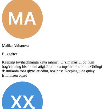
Malika Akbarova
Buxgalter
Keeping loyihachilariga katta rahmat! O‘zim mas’ul bo‘lgan
bog‘chaning hisobotini atigi 2 minutda topshirib bo‘ldim. Oldingi
dasturlarda rosa qiynalar edim, hozir esa Keeping juda qulay.
Ishingizga omad