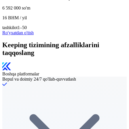
6 592 000 so'm
16 BHM / yil
tashkilot
1–50
Ro'yxatdan o'tish
Keeping tizimining afzalliklarini
taqqoslang
Boshqa platformalar
Bepul va doimiy 24/7 qo'llab-quvvatlash