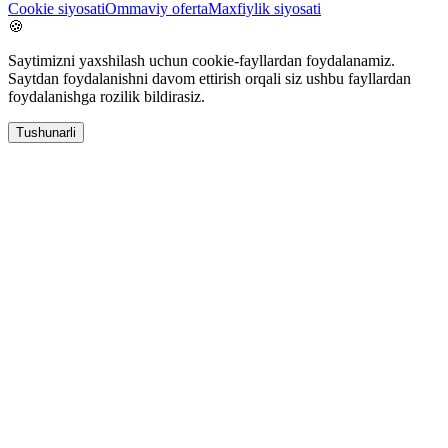
Cookie siyosati
Ommaviy oferta
Maxfiylik siyosati
🍪
Saytimizni yaxshilash uchun cookie-fayllardan foydalanamiz.
Saytdan foydalanishni davom ettirish orqali siz ushbu fayllardan
foydalanishga rozilik bildirasiz.
Tushunarli