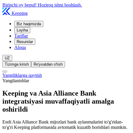
Birinchi oy bepul! Hoziroq ishni boshlash.
Keeping
Biz haqimizda
Loyiha
Tariflar
Resurslar
Aloqa
UZ
Tizimga kirish
Ro'yxatdan o'tish
Yangiliklarga qaytish
Yangilanishlar
Keeping va Asia Alliance Bank
integratsiyasi muvaffaqiyatli amalga
oshirildi
Endi Asia Alliance Bank mijozlari bank aylanmalarini to'g'ridan-
to'g'ri Keeping platformasida avtomatik kuzatib borishlari mumkin.