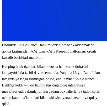
Endilikda Asia Alliance Bank mijozlari o'z bank aylanmalarini
qo'lda kiritmasdan, to'g'ridan-to'g'ri Keeping platformasi orqali
kuzatib borishlari mumkin.
Keeping bank tizimlari bilan bevosita hamkorlik doirasini
kengaytirishda izchil davom etmoqda. Yaqinda Hayot Bank bilan
integratsiya ishga tushirilgan bo'lsa, endi navbat Asia Alliance
Bank'ga keldi — ikki tizim o'rtasidagi to'liq integratsiya
muvaffaqiyatli yakunlandi. Bu qadam buxgalterlar va tadbirkorlar
uchun bank ma'lumotlari bilan ishlashni yanada tezkor va qulay
qiladi.