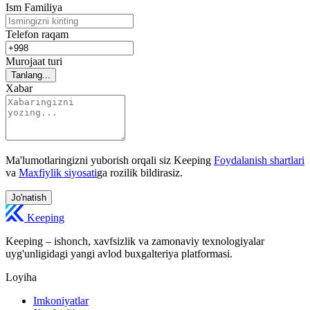
Ism Familiya
Telefon raqam
Murojaat turi
Tanlang...
Xabar
Ma'lumotlaringizni yuborish orqali siz Keeping
Foydalanish shartlari
va
Maxfiylik siyosati
ga rozilik bildirasiz.
Jo'natish
Keeping
Keeping – ishonch, xavfsizlik va zamonaviy texnologiyalar
uyg'unligidagi yangi avlod buxgalteriya platformasi.
Loyiha
Imkoniyatlar