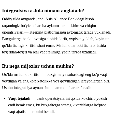
Integratsiya aslida nimani anglatadi?
Oddiy tilda aytganda, endi Asia Alliance Bank'dagi hisob
raqamingiz bo'yicha barcha aylanmalar — kirim va chiqim
operatsiyalari — Keeping platformasiga avtomatik tarzda yuklanadi.
Buxgalterga bank ilovasiga alohida kirib, vypiska yuklab, keyin uni
qo'lda tizimga kiritish shart emas. Ma'lumotlar ikki tizim o'rtasida
to'g'ridan-to'g'ri va real vaqt rejimiga yaqin tarzda uzatiladi.
Bu nega mijozlar uchun muhim?
Qo'lda ma'lumot kiritish — buxgalteriya sohasidagi eng ko'p vaqt
yeydigan va eng ko'p xatolikka yo'l qo'yiladigan jarayonlardan biri.
Ushbu integratsiya aynan shu muammoni bartaraf etadi:
Vaqt tejaladi
— bank operatsiyalarini qo'lda ko'chirib yozish
endi kerak emas, bu buxgalterga strategik vazifalarga ko'proq
vaqt ajratish imkonini beradi.