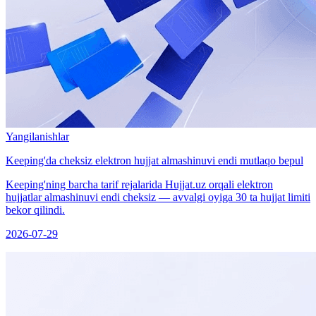
Yangilanishlar
Keeping'da cheksiz elektron hujjat almashinuvi endi mutlaqo bepul
Keeping'ning barcha tarif rejalarida Hujjat.uz orqali elektron
hujjatlar almashinuvi endi cheksiz — avvalgi oyiga 30 ta hujjat limiti
bekor qilindi.
2026-07-29