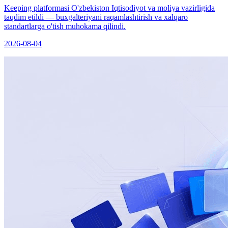
Keeping platformasi O'zbekiston Iqtisodiyot va moliya vazirligida
taqdim etildi — buxgalteriyani raqamlashtirish va xalqaro
standartlarga o'tish muhokama qilindi.
2026-08-04