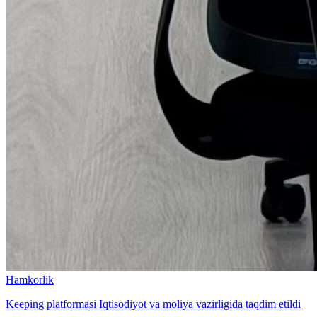
Hamkorlik
Keeping platformasi Iqtisodiyot va moliya vazirligida taqdim etildi