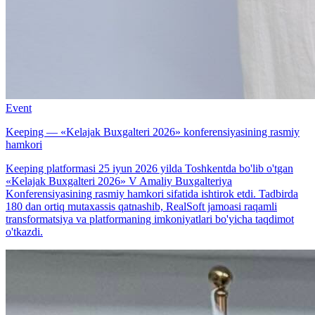
Event
Keeping — «Kelajak Buxgalteri 2026» konferensiyasining rasmiy
hamkori
Keeping platformasi 25 iyun 2026 yilda Toshkentda bo'lib o'tgan
«Kelajak Buxgalteri 2026» V Amaliy Buxgalteriya
Konferensiyasining rasmiy hamkori sifatida ishtirok etdi. Tadbirda
180 dan ortiq mutaxassis qatnashib, RealSoft jamoasi raqamli
transformatsiya va platformaning imkoniyatlari bo'yicha taqdimot
o'tkazdi.