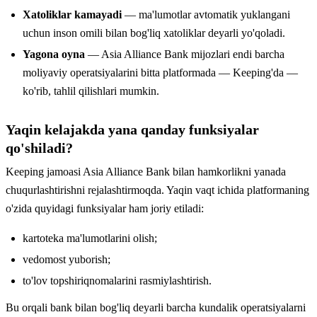
Xatoliklar kamayadi
— ma'lumotlar avtomatik yuklangani
uchun inson omili bilan bog'liq xatoliklar deyarli yo'qoladi.
Yagona oyna
— Asia Alliance Bank mijozlari endi barcha
moliyaviy operatsiyalarini bitta platformada — Keeping'da —
ko'rib, tahlil qilishlari mumkin.
Yaqin kelajakda yana qanday funksiyalar
qo'shiladi?
Keeping jamoasi Asia Alliance Bank bilan hamkorlikni yanada
chuqurlashtirishni rejalashtirmoqda. Yaqin vaqt ichida platformaning
o'zida quyidagi funksiyalar ham joriy etiladi:
kartoteka ma'lumotlarini olish;
vedomost yuborish;
to'lov topshiriqnomalarini rasmiylashtirish.
Bu orqali bank bilan bog'liq deyarli barcha kundalik operatsiyalarni