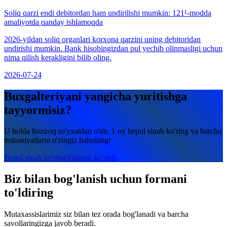
Soliq qarzi endi debitordan ham undirilishi mumkin: 121¹-modda
amaliyotda qanday ishlamoqda
2026-yildan soliq organlari korxona qarzini uning debitoridan
undirishi mumkin. Bank hisobingizdan pul yechib olinmasligi uchun
nima qilish kerakligini bilib oling.
2026-07-24
Buxgalteriyani yangicha yuritishga
tayyormisiz?
U holda hoziroq ro'yxatdan o'tib, 1 oy bepul sinab ko'ring va barcha
imkoniyatlarni o'zingiz baholang!
Bepul sinab ko'ring
Videoni ko‘rish
Biz bilan bog'lanish uchun formani
to'ldiring
Mutaxassislarimiz siz bilan tez orada bog'lanadi va barcha
savollaringizga javob beradi.