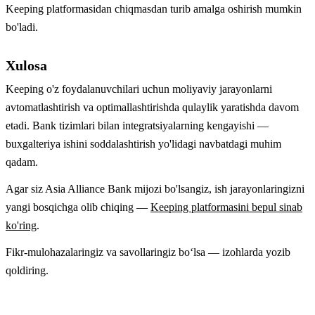
Keeping platformasidan chiqmasdan turib amalga oshirish mumkin
bo'ladi.
Xulosa
Keeping o'z foydalanuvchilari uchun moliyaviy jarayonlarni
avtomatlashtirish va optimallashtirishda qulaylik yaratishda davom
etadi. Bank tizimlari bilan integratsiyalarning kengayishi —
buxgalteriya ishini soddalashtirish yo'lidagi navbatdagi muhim
qadam.
Agar siz Asia Alliance Bank mijozi bo'lsangiz, ish jarayonlaringizni
yangi bosqichga olib chiqing —
Keeping platformasini bepul sinab
ko'ring
.
Fikr-mulohazalaringiz va savollaringiz boʻlsa — izohlarda yozib
qoldiring.