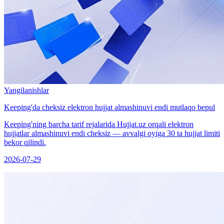
Yangilanishlar
Keeping'da cheksiz elektron hujjat almashinuvi endi mutlaqo bepul
Keeping'ning barcha tarif rejalarida Hujjat.uz orqali elektron
hujjatlar almashinuvi endi cheksiz — avvalgi oyiga 30 ta hujjat limiti
bekor qilindi.
2026-07-29