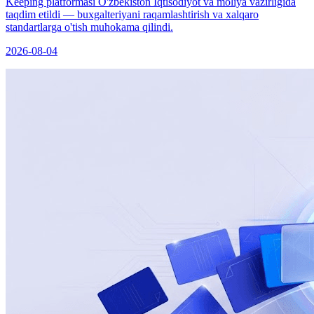
Keeping platformasi O'zbekiston Iqtisodiyot va moliya vazirligida
taqdim etildi — buxgalteriyani raqamlashtirish va xalqaro
standartlarga o'tish muhokama qilindi.
2026-08-04