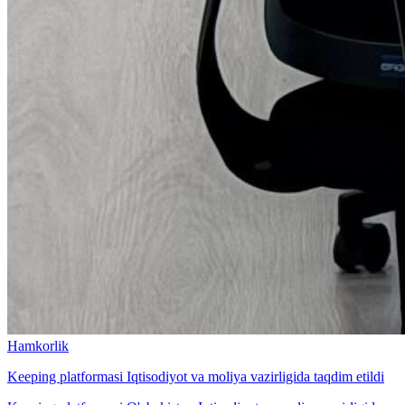
Hamkorlik
Keeping platformasi Iqtisodiyot va moliya vazirligida taqdim etildi