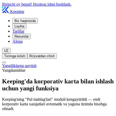
Birinchi oy bepul! Hoziroq ishni boshlash.
Keeping
Biz haqimizda
Loyiha
Tariflar
Resurslar
Aloqa
UZ
Tizimga kirish
Ro'yxatdan o'tish
Yangiliklarga qaytish
Yangilanishlar
Keeping'da korporativ karta bilan ishlash
uchun yangi funksiya
Keeping'ning "Pul mablag'lari" moduli kengaytirildi — endi
korporativ karta xarajatlari avtomatik va yagona tizimda hisobga
olinadi.