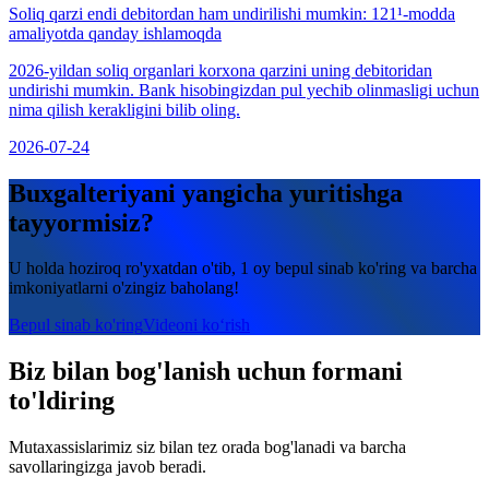
Soliq qarzi endi debitordan ham undirilishi mumkin: 121¹-modda
amaliyotda qanday ishlamoqda
2026-yildan soliq organlari korxona qarzini uning debitoridan
undirishi mumkin. Bank hisobingizdan pul yechib olinmasligi uchun
nima qilish kerakligini bilib oling.
2026-07-24
Buxgalteriyani yangicha yuritishga
tayyormisiz?
U holda hoziroq ro'yxatdan o'tib, 1 oy bepul sinab ko'ring va barcha
imkoniyatlarni o'zingiz baholang!
Bepul sinab ko'ring
Videoni ko‘rish
Biz bilan bog'lanish uchun formani
to'ldiring
Mutaxassislarimiz siz bilan tez orada bog'lanadi va barcha
savollaringizga javob beradi.