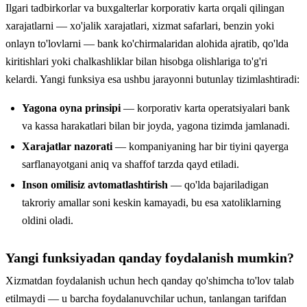
Ilgari tadbirkorlar va buxgalterlar korporativ karta orqali qilingan
xarajatlarni — xo'jalik xarajatlari, xizmat safarlari, benzin yoki
onlayn to'lovlarni — bank ko'chirmalaridan alohida ajratib, qo'lda
kiritishlari yoki chalkashliklar bilan hisobga olishlariga to'g'ri
kelardi. Yangi funksiya esa ushbu jarayonni butunlay tizimlashtiradi:
Yagona oyna prinsipi
— korporativ karta operatsiyalari bank
va kassa harakatlari bilan bir joyda, yagona tizimda jamlanadi.
Xarajatlar nazorati
— kompaniyaning har bir tiyini qayerga
sarflanayotgani aniq va shaffof tarzda qayd etiladi.
Inson omilisiz avtomatlashtirish
— qo'lda bajariladigan
takroriy amallar soni keskin kamayadi, bu esa xatoliklarning
oldini oladi.
Yangi funksiyadan qanday foydalanish mumkin?
Xizmatdan foydalanish uchun hech qanday qo'shimcha to'lov talab
etilmaydi — u barcha foydalanuvchilar uchun, tanlangan tarifdan