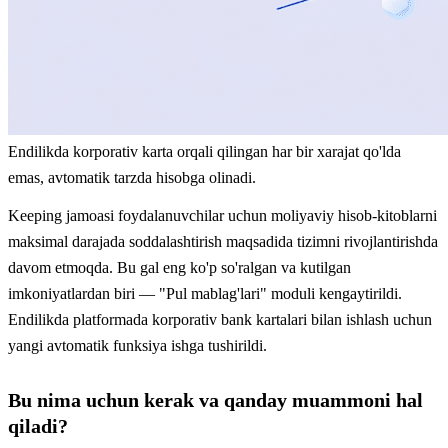
Endilikda korporativ karta orqali qilingan har bir xarajat qo'lda
emas, avtomatik tarzda hisobga olinadi.
Keeping jamoasi foydalanuvchilar uchun moliyaviy hisob-kitoblarni
maksimal darajada soddalashtirish maqsadida tizimni rivojlantirishda
davom etmoqda. Bu gal eng ko'p so'ralgan va kutilgan
imkoniyatlardan biri — "Pul mablag'lari" moduli kengaytirildi.
Endilikda platformada korporativ bank kartalari bilan ishlash uchun
yangi avtomatik funksiya ishga tushirildi.
Bu nima uchun kerak va qanday muammoni hal
qiladi?