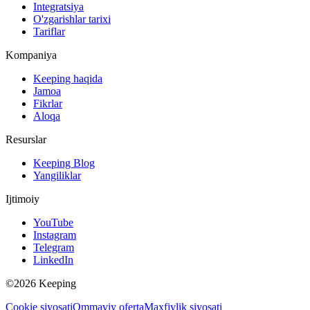
Integratsiya
O'zgarishlar tarixi
Tariflar
Kompaniya
Keeping haqida
Jamoa
Fikrlar
Aloqa
Resurslar
Keeping Blog
Yangiliklar
Ijtimoiy
YouTube
Instagram
Telegram
LinkedIn
©2026 Keeping
Cookie siyosati
Ommaviy oferta
Maxfiylik siyosati