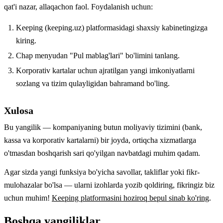
qat'i nazar, allaqachon faol. Foydalanish uchun:
Keeping (keeping.uz) platformasidagi shaxsiy kabinetingizga
kiring.
Chap menyudan "Pul mablag'lari" bo'limini tanlang.
Korporativ kartalar uchun ajratilgan yangi imkoniyatlarni
sozlang va tizim qulayligidan bahramand bo'ling.
Xulosa
Bu yangilik — kompaniyaning butun moliyaviy tizimini (bank,
kassa va korporativ kartalarni) bir joyda, ortiqcha xizmatlarga
o'tmasdan boshqarish sari qo'yilgan navbatdagi muhim qadam.
Agar sizda yangi funksiya bo'yicha savollar, takliflar yoki fikr-
mulohazalar bo'lsa — ularni izohlarda yozib qoldiring, fikringiz biz
uchun muhim!
Keeping platformasini hoziroq bepul sinab ko'ring
.
Boshqa yangiliklar