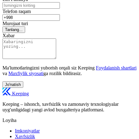
Telefon raqam
Murojaat turi
Tanlang...
Xabar
Ma'lumotlaringizni yuborish orqali siz Keeping
Foydalanish shartlari
va
Maxfiylik siyosati
ga rozilik bildirasiz.
Jo'natish
Keeping
Keeping – ishonch, xavfsizlik va zamonaviy texnologiyalar
uyg'unligidagi yangi avlod buxgalteriya platformasi.
Loyiha
Imkoniyatlar
Xavfsizlik