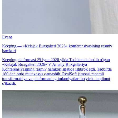
Event
Keeping — «Kelajak Buxgalteri 2026» konferensiyasining rasmiy
hamkori
Keeping platformasi 25 iyun 2026 yilda Toshkentda bo'lib o'tgan
«Kelajak Buxgalteri 2026» V Amaliy Buxgalteriya
Konferensiyasining rasmiy hamkori sifatida ishtirok etdi. Tadbirda
180 dan ortiq mutaxassis qatnashib, RealSoft jamoasi raqamli
transformatsiya va platformaning imkoniyatlari bo'yicha taqdimot
o'tkazdi.