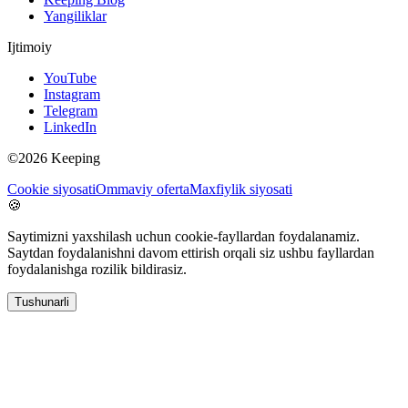
Yangiliklar
Ijtimoiy
YouTube
Instagram
Telegram
LinkedIn
©2026 Keeping
Cookie siyosati
Ommaviy oferta
Maxfiylik siyosati
🍪
Saytimizni yaxshilash uchun cookie-fayllardan foydalanamiz.
Saytdan foydalanishni davom ettirish orqali siz ushbu fayllardan
foydalanishga rozilik bildirasiz.
Tushunarli