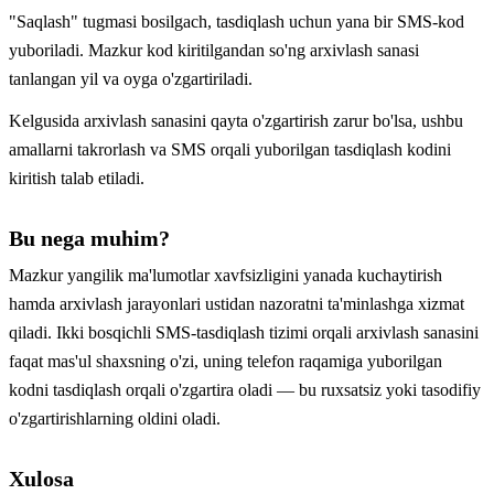
"Saqlash" tugmasi bosilgach, tasdiqlash uchun yana bir SMS-kod
yuboriladi. Mazkur kod kiritilgandan so'ng arxivlash sanasi
tanlangan yil va oyga o'zgartiriladi.
Kelgusida arxivlash sanasini qayta o'zgartirish zarur bo'lsa, ushbu
amallarni takrorlash va SMS orqali yuborilgan tasdiqlash kodini
kiritish talab etiladi.
Bu nega muhim?
Mazkur yangilik ma'lumotlar xavfsizligini yanada kuchaytirish
hamda arxivlash jarayonlari ustidan nazoratni ta'minlashga xizmat
qiladi. Ikki bosqichli SMS-tasdiqlash tizimi orqali arxivlash sanasini
faqat mas'ul shaxsning o'zi, uning telefon raqamiga yuborilgan
kodni tasdiqlash orqali o'zgartira oladi — bu ruxsatsiz yoki tasodifiy
o'zgartirishlarning oldini oladi.
Xulosa