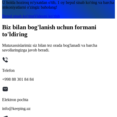
U holda hoziroq ro'yxatdan o'tib, 1 oy bepul sinab ko'ring va barcha
imkoniyatlarni o'zingiz baholang!
Bepul sinab ko'ring
Videoni ko‘rish
Biz bilan bog'lanish uchun formani
to'ldiring
Mutaxassislarimiz siz bilan tez orada bog'lanadi va barcha
savollaringizga javob beradi.
Telefon
+998 88 301 84 84
Elektron pochta
info@keeping.uz