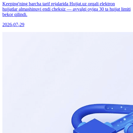
Keeping'ning barcha tarif rejalarida Hujjat.uz orqali elektron
hujjatlar almashinuvi endi cheksiz — avvalgi oyiga 30 ta hujjat limiti
bekor qilindi.
2026-07-29