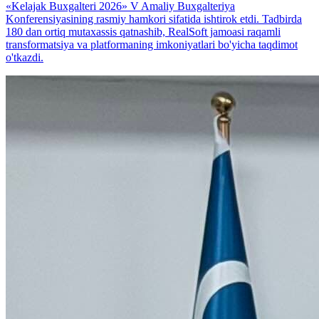
«Kelajak Buxgalteri 2026» V Amaliy Buxgalteriya
Konferensiyasining rasmiy hamkori sifatida ishtirok etdi. Tadbirda
180 dan ortiq mutaxassis qatnashib, RealSoft jamoasi raqamli
transformatsiya va platformaning imkoniyatlari bo'yicha taqdimot
o'tkazdi.