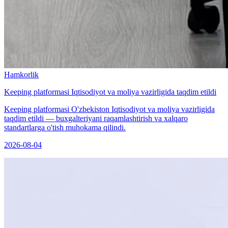
Hamkorlik
Keeping platformasi Iqtisodiyot va moliya vazirligida taqdim etildi
Keeping platformasi O'zbekiston Iqtisodiyot va moliya vazirligida
taqdim etildi — buxgalteriyani raqamlashtirish va xalqaro
standartlarga o'tish muhokama qilindi.
2026-08-04