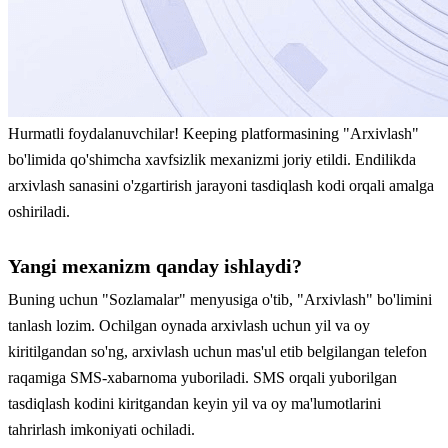
Hurmatli foydalanuvchilar! Keeping platformasining "Arxivlash"
bo'limida qo'shimcha xavfsizlik mexanizmi joriy etildi. Endilikda
arxivlash sanasini o'zgartirish jarayoni tasdiqlash kodi orqali amalga
oshiriladi.
Yangi mexanizm qanday ishlaydi?
Buning uchun "Sozlamalar" menyusiga o'tib, "Arxivlash" bo'limini
tanlash lozim. Ochilgan oynada arxivlash uchun yil va oy
kiritilgandan so'ng, arxivlash uchun mas'ul etib belgilangan telefon
raqamiga SMS-xabarnoma yuboriladi. SMS orqali yuborilgan
tasdiqlash kodini kiritgandan keyin yil va oy ma'lumotlarini
tahrirlash imkoniyati ochiladi.