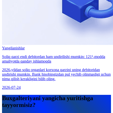
Yangilanishlar
Soliq qarzi endi debitordan ham undirilishi mumkin: 121¹-modda
amaliyotda qanday ishlamoqda
2026-yildan soliq organlari korxona qarzini uning debitoridan
undirishi mumkin. Bank hisobingizdan pul yechib olinmasligi uchun
nima qilish kerakligini bilib oling.
2026-07-24
Buxgalteriyani yangicha yuritishga
tayyormisiz?