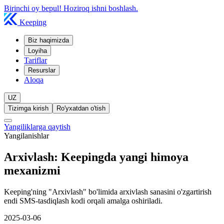
Birinchi oy bepul! Hoziroq ishni boshlash.
Keeping
Biz haqimizda
Loyiha
Tariflar
Resurslar
Aloqa
UZ
Tizimga kirish
Ro'yxatdan o'tish
Yangiliklarga qaytish
Yangilanishlar
Arxivlash: Keepingda yangi himoya
mexanizmi
Keeping'ning "Arxivlash" bo'limida arxivlash sanasini o'zgartirish
endi SMS-tasdiqlash kodi orqali amalga oshiriladi.
2025-03-06