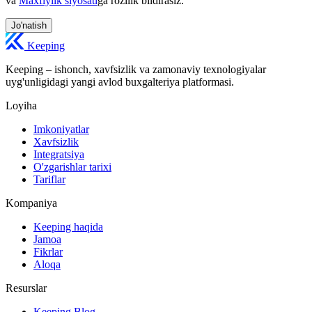
va
Maxfiylik siyosati
ga rozilik bildirasiz.
Jo'natish
Keeping
Keeping – ishonch, xavfsizlik va zamonaviy texnologiyalar
uyg'unligidagi yangi avlod buxgalteriya platformasi.
Loyiha
Imkoniyatlar
Xavfsizlik
Integratsiya
O'zgarishlar tarixi
Tariflar
Kompaniya
Keeping haqida
Jamoa
Fikrlar
Aloqa
Resurslar
Keeping Blog