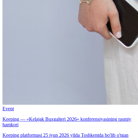
Event
Keeping — «Kelajak Buxgalteri 2026» konferensiyasining rasmiy
hamkori
Keeping platformasi 25 iyun 2026 yilda Toshkentda bo'lib o'tgan