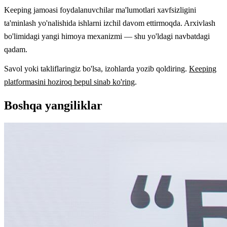
Keeping jamoasi foydalanuvchilar ma'lumotlari xavfsizligini
ta'minlash yo'nalishida ishlarni izchil davom ettirmoqda. Arxivlash
bo'limidagi yangi himoya mexanizmi — shu yo'ldagi navbatdagi
qadam.
Savol yoki takliflaringiz bo'lsa, izohlarda yozib qoldiring.
Keeping
platformasini hoziroq bepul sinab ko'ring
.
Boshqa yangiliklar