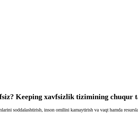
iz? Keeping xavfsizlik tizimining chuqur ta
arini soddalashtirish, inson omilini kamaytirish va vaqt hamda resurslar