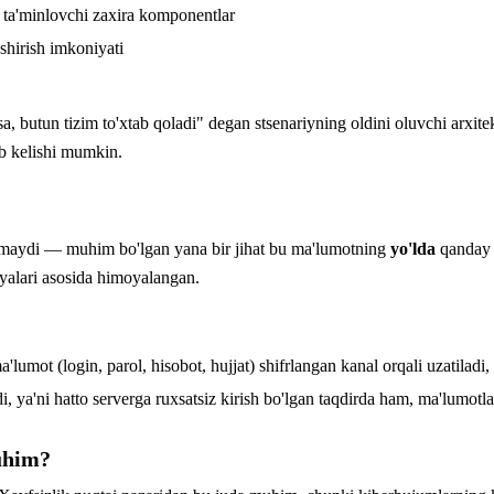
 ta'minlovchi zaxira komponentlar
shirish imkoniyati
a, butun tizim to'xtab qoladi" degan stsenariyning oldini oluvchi arxit
ib kelishi mumkin.
'lmaydi — muhim bo'lgan yana bir jihat bu ma'lumotning
yo'lda
qanday h
yalari asosida himoyalangan.
mot (login, parol, hisobot, hujjat) shifrlangan kanal orqali uzatiladi, 
 ya'ni hatto serverga ruxsatsiz kirish bo'lgan taqdirda ham, ma'lumotlar
uhim?