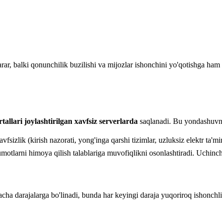
arar, balki qonunchilik buzilishi va mijozlar ishonchini yo'qotishga ha
allari joylashtirilgan xavfsiz serverlarda
saqlanadi. Bu yondashuvnin
vfsizlik (kirish nazorati, yong'inga qarshi tizimlar, uzluksiz elektr ta'
motlarni himoya qilish talablariga muvofiqlikni osonlashtiradi. Uchinc
cha darajalarga bo'linadi, bunda har keyingi daraja yuqoriroq ishonchlil