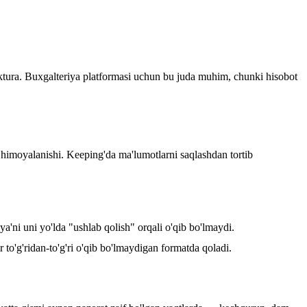
ektura. Buxgalteriya platformasi uchun bu juda muhim, chunki hisobot
imoyalanishi. Keeping'da ma'lumotlarni saqlashdan tortib
ya'ni uni yo'lda "ushlab qolish" orqali o'qib bo'lmaydi.
 to'g'ridan-to'g'ri o'qib bo'lmaydigan formatda qoladi.