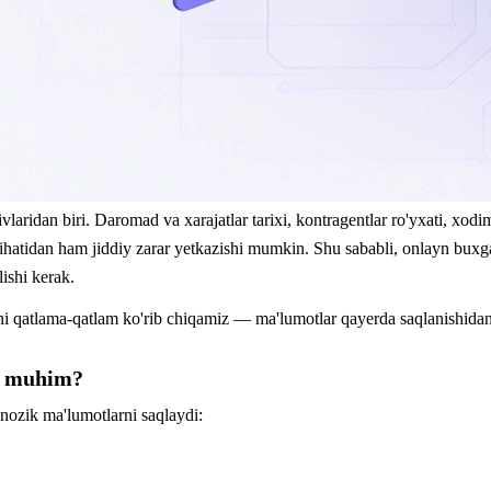
aridan biri. Daromad va xarajatlar tarixi, kontragentlar ro'yxati, xodi
or jihatidan ham jiddiy zarar yetkazishi mumkin. Shu sababli, onlayn buxg
ishi kerak.
i qatlama-qatlam ko'rib chiqamiz — ma'lumotlar qayerda saqlanishidan 
da muhim?
 nozik ma'lumotlarni saqlaydi: