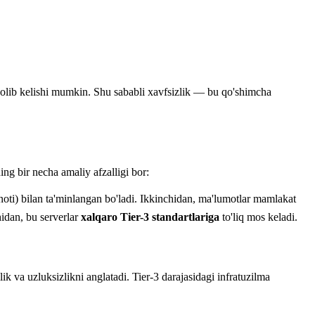
m olib kelishi mumkin. Shu sababli xavfsizlik — bu qo'shimcha
g bir necha amaliy afzalligi bor:
minoti) bilan ta'minlangan bo'ladi. Ikkinchidan, ma'lumotlar mamlakat
hidan, bu serverlar
xalqaro Tier-3 standartlariga
to'liq mos keladi.
ik va uzluksizlikni anglatadi. Tier-3 darajasidagi infratuzilma