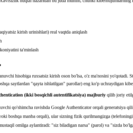
 Xavfsizlik nuqtai nazaridan bu juda muhim, chunki kiberhujumlarning 
qiyatsiz kirish urinishlari) real vaqtda aniqlash
h
koniyatini ta'minlash
?
nuvchi hisobiga ruxsatsiz kirish oson bo'lsa, o'z ma'nosini yo'qotadi. Sta
boshqa saytlardan "qayta ishlatilgan" parollar) eng ko'p uchraydigan kiber
ntication (ikki bosqichli autentifikatsiya) majburiy
qilib joriy eti
uvchi qo'shimcha ravishda Google Authenticator orqali generatsiya qilin
yoki boshqa manba orqali), ular sizning fizik qurilmangizga (telefoning
qil omilga aylantiradi: "siz biladigan narsa" (parol) va "sizda bo'lgan