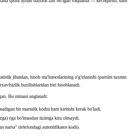
katta qismi aynan nazorat zaif bo'lgan vaqtlarda — kechqurun, dam
tistik jihatdan, hisob ma'lumotlarining o'g'irlanishi (parolni taxmin
xavfsizlik buzilishlaridan biri hisoblanadi.
lgan. Bu nimani anglatadi:
adigan bir martalik kodni ham kiritishi kerak bo'ladi.
izga) ega bo'lmasdan tizimga kira olmaydi.
 narsa" (telefondagi autentifikator kodi).