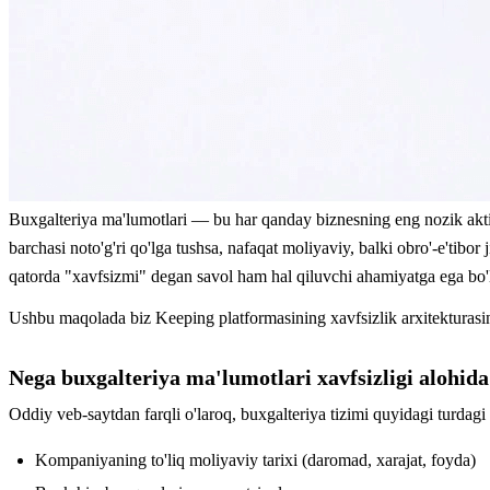
Buxgalteriya ma'lumotlari — bu har qanday biznesning eng nozik aktivl
barchasi noto'g'ri qo'lga tushsa, nafaqat moliyaviy, balki obro'-e'tib
qatorda "xavfsizmi" degan savol ham hal qiluvchi ahamiyatga ega bo'l
Ushbu maqolada biz Keeping platformasining xavfsizlik arxitekturasin
Nega buxgalteriya ma'lumotlari xavfsizligi alohi
Oddiy veb-saytdan farqli o'laroq, buxgalteriya tizimi quyidagi turdagi
Kompaniyaning to'liq moliyaviy tarixi (daromad, xarajat, foyda)