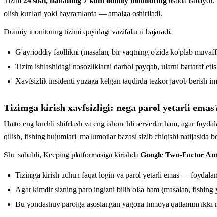
Tizim
24 soat, haftaning 7 kuni doimiy monitoring
ostida ishlaydi.
olish kunlari yoki bayramlarda — amalga oshiriladi.
Doimiy monitoring tizimi quyidagi vazifalarni bajaradi:
G'ayrioddiy faollikni (masalan, bir vaqtning o'zida ko'plab muvaffa
Tizim ishlashidagi nosozliklarni darhol payqab, ularni bartaraf etis
Xavfsizlik insidenti yuzaga kelgan taqdirda tezkor javob berish im
Tizimga kirish xavfsizligi: nega parol yetarli emas
Hatto eng kuchli shifrlash va eng ishonchli serverlar ham, agar foydala
qilish, fishing hujumlari, ma'lumotlar bazasi sizib chiqishi natijasida 
Shu sababli, Keeping platformasiga kirishda
Google Two-Factor Authe
Tizimga kirish uchun faqat login va parol yetarli emas — foydalan
Agar kimdir sizning parolingizni bilib olsa ham (masalan, fishing 
Bu yondashuv parolga asoslangan yagona himoya qatlamini ikki musta