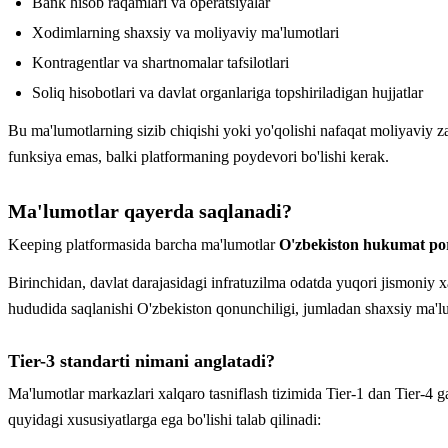
Bank hisob raqamlari va operatsiyalar
Xodimlarning shaxsiy va moliyaviy ma'lumotlari
Kontragentlar va shartnomalar tafsilotlari
Soliq hisobotlari va davlat organlariga topshiriladigan hujjatlar
Bu ma'lumotlarning sizib chiqishi yoki yo'qolishi nafaqat moliyaviy z
funksiya emas, balki platformaning poydevori bo'lishi kerak.
Ma'lumotlar qayerda saqlanadi?
Keeping platformasida barcha ma'lumotlar
O'zbekiston hukumat port
Birinchidan, davlat darajasidagi infratuzilma odatda yuqori jismoniy xa
hududida saqlanishi O'zbekiston qonunchiligi, jumladan shaxsiy ma'lu
Tier-3 standarti nimani anglatadi?
Ma'lumotlar markazlari xalqaro tasniflash tizimida Tier-1 dan Tier-4 ga
quyidagi xususiyatlarga ega bo'lishi talab qilinadi: