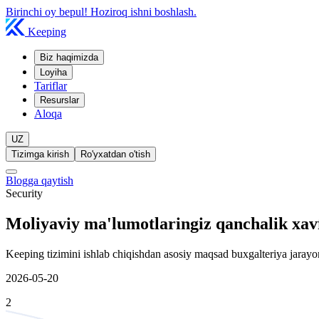
Birinchi oy bepul! Hoziroq ishni boshlash.
Keeping
Biz haqimizda
Loyiha
Tariflar
Resurslar
Aloqa
UZ
Tizimga kirish
Ro'yxatdan o'tish
Blogga qaytish
Security
Moliyaviy ma'lumotlaringiz qanchalik xavfs
Keeping tizimini ishlab chiqishdan asosiy maqsad buxgalteriya jarayonl
2026-05-20
2