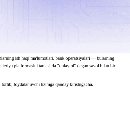
mlarning ish haqi ma'lumotlari, bank operatsiyalari — bularning
alteriya platformasini tanlashda "qulaymi" degan savol bilan bir
tortib, foydalanuvchi tizimga qanday kirishigacha.