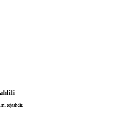
hlili
ni tejashdir.