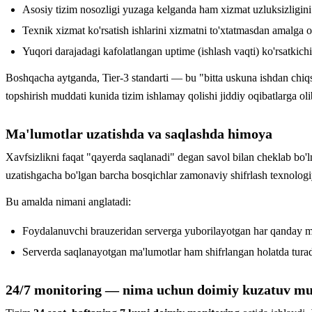
Asosiy tizim nosozligi yuzaga kelganda ham xizmat uzluksizligini
Texnik xizmat ko'rsatish ishlarini xizmatni to'xtatmasdan amalga o
Yuqori darajadagi kafolatlangan uptime (ishlash vaqti) ko'rsatkichi
Boshqacha aytganda, Tier-3 standarti — bu "bitta uskuna ishdan chiqs
topshirish muddati kunida tizim ishlamay qolishi jiddiy oqibatlarga ol
Ma'lumotlar uzatishda va saqlashda himoya
Xavfsizlikni faqat "qayerda saqlanadi" degan savol bilan cheklab bo
uzatishgacha bo'lgan barcha bosqichlar zamonaviy shifrlash texnologi
Bu amalda nimani anglatadi:
Foydalanuvchi brauzeridan serverga yuborilayotgan har qanday ma'lu
Serverda saqlanayotgan ma'lumotlar ham shifrlangan holatda turadi,
24/7 monitoring — nima uchun doimiy kuzatuv m