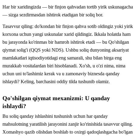
Har bir xaridingizda — bir finjon qahvadan tortib yirik uskunagacha
— sizga sezdirmasdan ishtirok etadigan bir soliq bor.
Tasavvur qiling: do'kondan bir finjon qahva sotib oldingiz yoki yirik
korxona uchun yangi uskunalar xarid qildingiz. Ikkala holatda ham
bu jarayonda ko'rinmas bir hamroh ishtirok etadi — bu Qo'shilgan
qiymat solig'i (QQS yoki NDS). Ushbu soliq dunyoning aksariyat
mamlakatlari iqtisodiyotidagi eng samarali, shu bilan birga eng
murakkab vositalardan biri hisoblanadi. Xo'sh, u o'zi nima, nima
uchun uni to'lashimiz kerak va u zamonaviy biznesda qanday
ishlaydi? Keling, barchasini oddiy tilda tushunib olamiz.
Qo'shilgan qiymat mexanizmi: U qanday
ishlaydi?
Bu soliq qanday ishlashini tushunish uchun har qanday
mahsulotning yaratilish jarayonini zanjir ko'rinishida tasavvur qiling.
Xomashyo qazib olishdan boshlab to oxirgi qadoqlashgacha bo'lgan