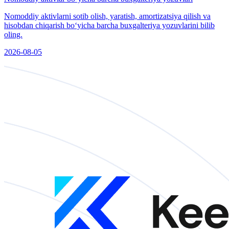
Nomoddiy aktivlarni sotib olish, yaratish, amortizatsiya qilish va
hisobdan chiqarish boʻyicha barcha buxgalteriya yozuvlarini bilib
oling.
2026-08-05