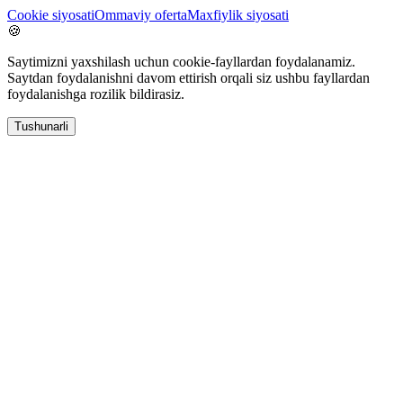
Cookie siyosati
Ommaviy oferta
Maxfiylik siyosati
🍪
Saytimizni yaxshilash uchun cookie-fayllardan foydalanamiz.
Saytdan foydalanishni davom ettirish orqali siz ushbu fayllardan
foydalanishga rozilik bildirasiz.
Tushunarli