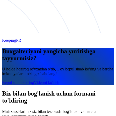
KeepingPR
Buxgalteriyani yangicha yuritishga
tayyormisiz?
U holda hoziroq ro'yxatdan o'tib, 1 oy bepul sinab ko'ring va barcha
imkoniyatlarni o'zingiz baholang!
Bepul sinab ko'ring
Videoni ko‘rish
Biz bilan bog'lanish uchun formani
to'ldiring
Mutaxassislarimiz siz bilan tez orada bog'lanadi va barcha