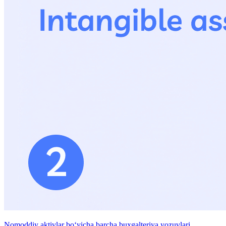
Nomoddiy aktivlar boʻyicha barcha buxgalteriya yozuvlari