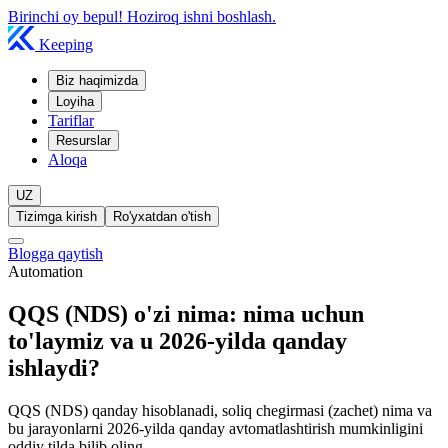
Birinchi oy bepul! Hoziroq ishni boshlash.
Keeping
Biz haqimizda
Loyiha
Tariflar
Resurslar
Aloqa
UZ
Tizimga kirish
Ro'yxatdan o'tish
Blogga qaytish
Automation
QQS (NDS) o'zi nima: nima uchun
to'laymiz va u 2026-yilda qanday
ishlaydi?
QQS (NDS) qanday hisoblanadi, soliq chegirmasi (zachet) nima va
bu jarayonlarni 2026-yilda qanday avtomatlashtirish mumkinligini
oddiy tilda bilib oling.