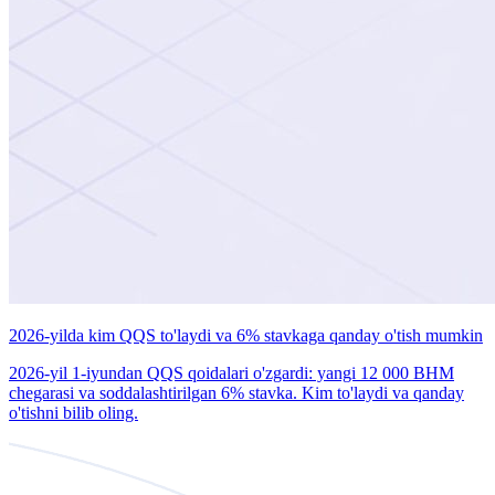
2026-yilda kim QQS to'laydi va 6% stavkaga qanday o'tish mumkin
2026-yil 1-iyundan QQS qoidalari o'zgardi: yangi 12 000 BHM
chegarasi va soddalashtirilgan 6% stavka. Kim to'laydi va qanday
o'tishni bilib oling.