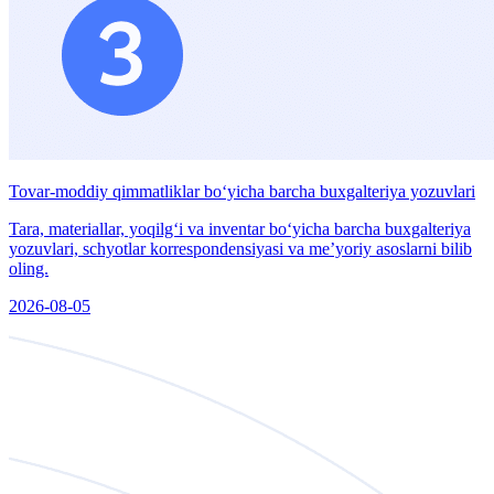
Tovar-moddiy qimmatliklar boʻyicha barcha buxgalteriya yozuvlari
Tara, materiallar, yoqilgʻi va inventar boʻyicha barcha buxgalteriya
yozuvlari, schyotlar korrespondensiyasi va meʼyoriy asoslarni bilib
oling.
2026-08-05