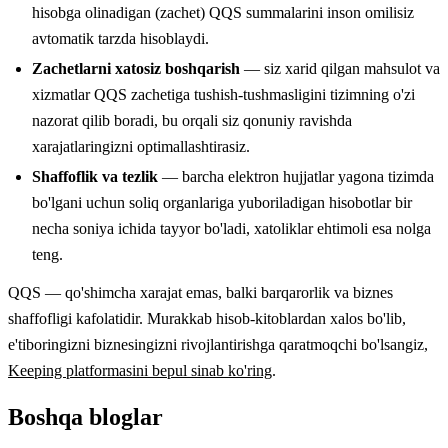
hisobga olinadigan (zachet) QQS summalarini inson omilisiz
avtomatik tarzda hisoblaydi.
Zachetlarni xatosiz boshqarish
— siz xarid qilgan mahsulot va
xizmatlar QQS zachetiga tushish-tushmasligini tizimning o'zi
nazorat qilib boradi, bu orqali siz qonuniy ravishda
xarajatlaringizni optimallashtirasiz.
Shaffoflik va tezlik
— barcha elektron hujjatlar yagona tizimda
bo'lgani uchun soliq organlariga yuboriladigan hisobotlar bir
necha soniya ichida tayyor bo'ladi, xatoliklar ehtimoli esa nolga
teng.
QQS — qo'shimcha xarajat emas, balki barqarorlik va biznes
shaffofligi kafolatidir. Murakkab hisob-kitoblardan xalos bo'lib,
e'tiboringizni biznesingizni rivojlantirishga qaratmoqchi bo'lsangiz,
Keeping platformasini bepul sinab ko'ring
.
Boshqa bloglar