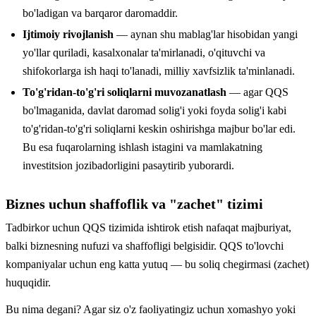
bo'ladigan va barqaror daromaddir.
Ijtimoiy rivojlanish
— aynan shu mablag'lar hisobidan yangi
yo'llar quriladi, kasalxonalar ta'mirlanadi, o'qituvchi va
shifokorlarga ish haqi to'lanadi, milliy xavfsizlik ta'minlanadi.
To'g'ridan-to'g'ri soliqlarni muvozanatlash
— agar QQS
bo'lmaganida, davlat daromad solig'i yoki foyda solig'i kabi
to'g'ridan-to'g'ri soliqlarni keskin oshirishga majbur bo'lar edi.
Bu esa fuqarolarning ishlash istagini va mamlakatning
investitsion jozibadorligini pasaytirib yuborardi.
Biznes uchun shaffoflik va "zachet" tizimi
Tadbirkor uchun QQS tizimida ishtirok etish nafaqat majburiyat,
balki biznesning nufuzi va shaffofligi belgisidir. QQS to'lovchi
kompaniyalar uchun eng katta yutuq — bu soliq chegirmasi (zachet)
huquqidir.
Bu nima degani? Agar siz o'z faoliyatingiz uchun xomashyo yoki