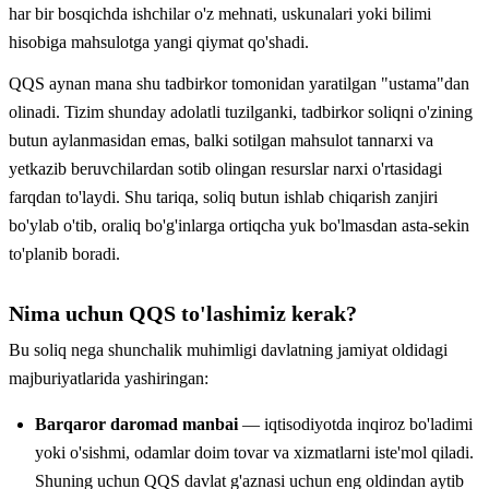
har bir bosqichda ishchilar o'z mehnati, uskunalari yoki bilimi
hisobiga mahsulotga yangi qiymat qo'shadi.
QQS aynan mana shu tadbirkor tomonidan yaratilgan "ustama"dan
olinadi. Tizim shunday adolatli tuzilganki, tadbirkor soliqni o'zining
butun aylanmasidan emas, balki sotilgan mahsulot tannarxi va
yetkazib beruvchilardan sotib olingan resurslar narxi o'rtasidagi
farqdan to'laydi. Shu tariqa, soliq butun ishlab chiqarish zanjiri
bo'ylab o'tib, oraliq bo'g'inlarga ortiqcha yuk bo'lmasdan asta-sekin
to'planib boradi.
Nima uchun QQS to'lashimiz kerak?
Bu soliq nega shunchalik muhimligi davlatning jamiyat oldidagi
majburiyatlarida yashiringan:
Barqaror daromad manbai
— iqtisodiyotda inqiroz bo'ladimi
yoki o'sishmi, odamlar doim tovar va xizmatlarni iste'mol qiladi.
Shuning uchun QQS davlat g'aznasi uchun eng oldindan aytib