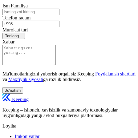
Ism Familiya
Telefon raqam
Murojaat turi
Tanlang...
Xabar
Ma'lumotlaringizni yuborish orqali siz Keeping
Foydalanish shartlari
va
Maxfiylik siyosati
ga rozilik bildirasiz.
Jo'natish
Keeping
Keeping – ishonch, xavfsizlik va zamonaviy texnologiyalar
uyg'unligidagi yangi avlod buxgalteriya platformasi.
Loyiha
Imkoniyatlar