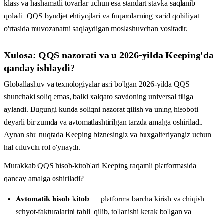
klass va hashamatli tovarlar uchun esa standart stavka saqlanib
qoladi. QQS byudjet ehtiyojlari va fuqarolarning xarid qobiliyati
o'rtasida muvozanatni saqlaydigan moslashuvchan vositadir.
Xulosa: QQS nazorati va u 2026-yilda Keeping'da
qanday ishlaydi?
Globallashuv va texnologiyalar asri bo'lgan 2026-yilda QQS
shunchaki soliq emas, balki xalqaro savdoning universal tiliga
aylandi. Bugungi kunda soliqni nazorat qilish va uning hisoboti
deyarli bir zumda va avtomatlashtirilgan tarzda amalga oshiriladi.
Aynan shu nuqtada Keeping biznesingiz va buxgalteriyangiz uchun
hal qiluvchi rol o'ynaydi.
Murakkab QQS hisob-kitoblari Keeping raqamli platformasida
qanday amalga oshiriladi?
Avtomatik hisob-kitob
— platforma barcha kirish va chiqish
schyot-fakturalarini tahlil qilib, to'lanishi kerak bo'lgan va