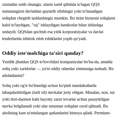
xizmatlar sotib olsangiz, ularni xarid qilishda to'lagan QQS
summangizni davlatdan qaytarib olishingiz yoki to'lanadigan
soliqdan chegirib tashlashingiz mumkin. Bu tizim biznesni soliqlarni
halol to'laydigan, "oq" ishlaydigan hamkorlar bilan ishlashga
undaydi. QQSdan qochish esa yirik korporatsiyalar va davlat
tenderlarida ishtirok etish eshiklarini yopib qo'yadi.
Oddiy iste'molchiga ta'siri qanday?
Yuridik jihatdan QQS to'lovchilari kompaniyalar bo'lsa-da, amalda
soliq yuki xaridorlar — ya'ni oddiy odamlar zimmasiga tushadi. Bu
adolatdanmi?
Soliq yuki og'ir bo'lmasligi uchun ko'plab mamlakatlarda
tabaqalashtirilgan (turli xil) stavkalar joriy etilgan. Masalan, non, sut
yoki dori-darmon kabi hayotiy zarur tovarlar uchun pasaytirilgan
stavka belgilanadi yoki ular umuman soliqdan ozod qilinadi. Bu
aholining kam ta'minlangan qatlamlarini himoya qiladi. Premium-