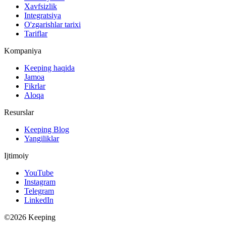
Xavfsizlik
Integratsiya
O'zgarishlar tarixi
Tariflar
Kompaniya
Keeping haqida
Jamoa
Fikrlar
Aloqa
Resurslar
Keeping Blog
Yangiliklar
Ijtimoiy
YouTube
Instagram
Telegram
LinkedIn
©2026 Keeping